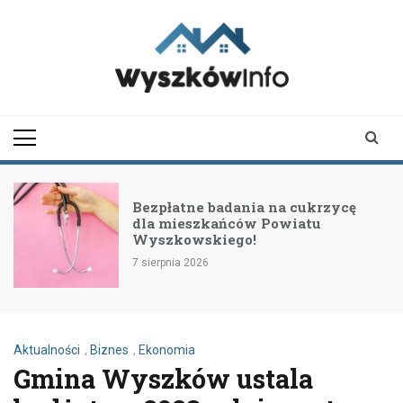
Skip
to
content
wyszkowinfo.pl
informator z Wyszkowa i
okolic
Bezpłatne badania na cukrzycę
dla mieszkańców Powiatu
Wyszkowskiego!
7 sierpnia 2026
Aktualności
,
Biznes
,
Ekonomia
Gmina Wyszków ustala