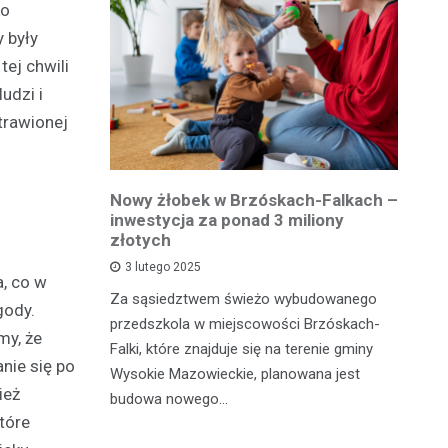
ko
 były
ej chwili
udzi i
 trawionej
owiatowej
Nowy żłobek w Brzóskach-Falkach –
P
estycja w
inwestycja za ponad 3 miliony
dr
 podróży
złotych
is
pu
3 lutego 2025
a, co w
inka
Za sąsiedztwem świeżo wybudowanego
gody.
Je
wadzącej z
przedszkola w miejscowości Brzóskach-
my, że
in
dół Działki
Falki, które znajduje się na terenie gminy
nie się po
mi
tki.
Wysokie Mazowieckie, planowana jest
ież
bi
budowa nowego…
mo
tóre