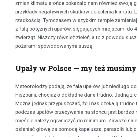
zmian klimatu słońce pokazało nam również swoją gro
przykłady negatywnych skutków ocieplenia klimatu. L
rzadkością. Tymczasem w szybkim tempie zamieniają
z falą potężnych upałów, sięgających miejscami do 4
zwierząt. Niszczy również zieleń, a to z powodu suszy
pożarami spowodowanymi suszą.
Upały w Polsce — my też musim
Meteorolodzy podają, że fala upałów już niedługo do
Hiszpanii, chociaż o dokładne dane trudno. Jedną z 
Można jednak przypuszczać, że i nas czekają trudne 
podczas upałów przebywanie na słońcu jest bardzo 
mieście należy ograniczyć do minimum. Zawsze należ
osłaniać głowę za pomocą kapelusza, parasolki lub 