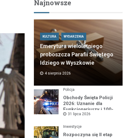
Najnowsze
KULTURA
WYDARZENIA
Emerytura wieloletniego
proboszcza Parafii Świętego
Idziego w Wyszkowie
4 sierpnia 2026
Policja
Obchody Święta Policji
2026: Uznanie dla
Funkcjonariuszy i 100-
31 lipca 2026
lecie Dzielnicowych
Inwestycje
Rozpoczyna się II etap