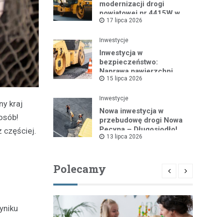
modernizacji drogi
powiatowej nr 4415W w
17 lipca 2026
Leszczydole
Inwestycje
Inwestycja w
bezpieczeństwo:
Naprawa nawierzchni
15 lipca 2026
drogi powiatowej nr
4325W
Inwestycje
ny kraj
Nowa inwestycja w
osób!
przebudowę drogi Nowa
Pecyna – Długosiodło!
 częściej.
13 lipca 2026
Polecamy
yniku