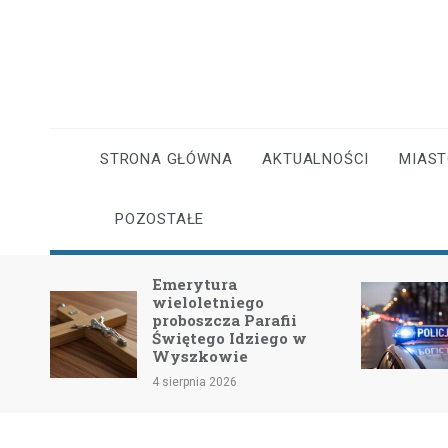
Skip
to
content
STRONA GŁÓWNA
AKTUALNOŚCI
MIAS
POZOSTAŁE
Emerytura
wieloletniego
dość
proboszcza Parafii
Świętego Idziego w
Wyszkowie
4 sierpnia 2026