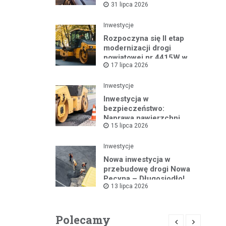
31 lipca 2026
lecie Dzielnicowych
Inwestycje
Rozpoczyna się II etap
modernizacji drogi
powiatowej nr 4415W w
17 lipca 2026
Leszczydole
Inwestycje
Inwestycja w
bezpieczeństwo:
Naprawa nawierzchni
15 lipca 2026
drogi powiatowej nr
4325W
Inwestycje
Nowa inwestycja w
przebudowę drogi Nowa
Pecyna – Długosiodło!
13 lipca 2026
Polecamy