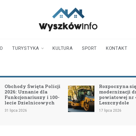
wyszkowinfo.pl
informator z Wyszkowa i
okolic
TO
TURYSTYKA
KULTURA
SPORT
KONTAKT
Obchody Święta Policji
Rozpoczyna się 
2026: Uznanie dla
modernizacji d
Funkcjonariuszy i 100-
powiatowej nr
lecie Dzielnicowych
Leszczydole
31 lipca 2026
17 lipca 2026