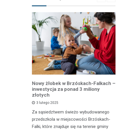
owiatowej
Nowy żłobek w Brzóskach-Falkach –
P
estycja w
inwestycja za ponad 3 miliony
dr
 podróży
złotych
is
pu
3 lutego 2025
inka
Za sąsiedztwem świeżo wybudowanego
Je
wadzącej z
przedszkola w miejscowości Brzóskach-
in
dół Działki
Falki, które znajduje się na terenie gminy