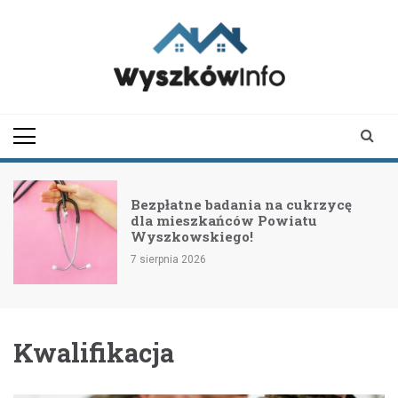
Skip
to
content
wyszkowinfo.pl
informator z Wyszkowa i
okolic
Bezpłatne badania na cukrzycę
dla mieszkańców Powiatu
Wyszkowskiego!
7 sierpnia 2026
Kwalifikacja