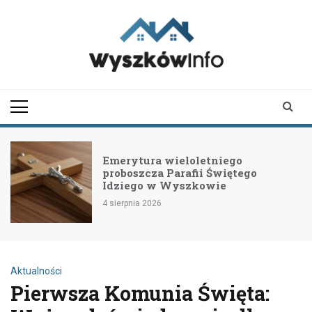
Skip
to
content
wyszkowinfo.pl
informator z Wyszkowa i
okolic
Emerytura wieloletniego
proboszcza Parafii Świętego
Idziego w Wyszkowie
4 sierpnia 2026
Aktualności
Pierwsza Komunia Święta: