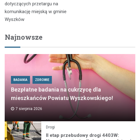
dotyczących przetargu na
komunikację miejską w gminie
Wyszków
Najnowsze
BADANIA
ZDROWIE
Bezpłatne badania na cukrzycę dla
mieszkańców Powiatu Wyszkowskiego!
7 sierpnia 2026
Drogi
II etap przebudowy drogi 4403W: