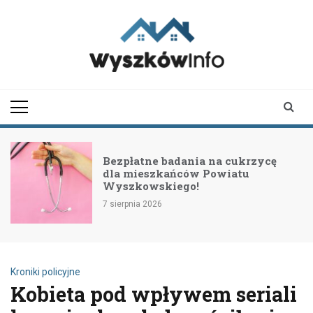
Skip
to
content
wyszkowinfo.pl
informator z Wyszkowa i
okolic
Bezpłatne badania na cukrzycę
dla mieszkańców Powiatu
Wyszkowskiego!
7 sierpnia 2026
Kroniki policyjne
Kobieta pod wpływem seriali