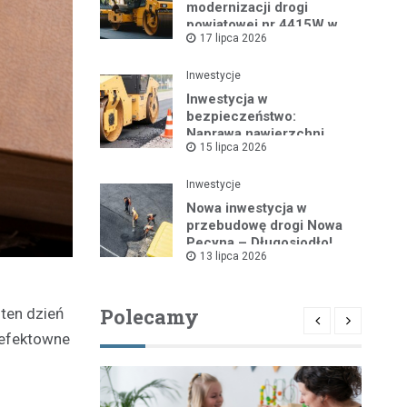
modernizacji drogi
powiatowej nr 4415W w
17 lipca 2026
Leszczydole
Inwestycje
Inwestycja w
bezpieczeństwo:
Naprawa nawierzchni
15 lipca 2026
drogi powiatowej nr
4325W
Inwestycje
Nowa inwestycja w
przebudowę drogi Nowa
Pecyna – Długosiodło!
13 lipca 2026
Polecamy
 ten dzień
 efektowne