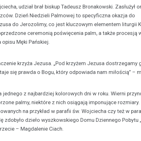
ciecha, udział brał biskup Tadeusz Bronakowski. Zasłużył o
ców. Dzień Niedzieli Palmowej to specyficzna okazja do
usa do Jerozolimy, co jest kluczowym elementem liturgii 
 poprzedzone ceremonią poświęcenia palm, a także procesją 
 opisu Męki Pańskiej.
Plan modernizacji drogi p
aczenie krzyża Jezusa. „Pod krzyżem Jezusa dostrzegamy 
4415W na Mazowszu – inw
staje się prawda o Bogu, który odpowiada nam miłością” – m
bezpieczeństwo i komfort
19 września 2024
 jednego z najbardziej kolorowych dni w roku. Wierni przy
Rozważana jest rozbudowa odc
rzone palmy, niektóre z nich osiągają imponujące rozmiary. 
powiatowej trasy nr 4415W, pro
Leszczydół Stary przez Leszczy
anych na przykład w parafii św. Wojciecha czy też w paraf
do Leszczydół Podwielątki Wielą
ę zdobyło dzieło wyszkowskiego Domu Dziennego Pobytu „
Modernizacja…
rzecie – Magdalenie Ciach.