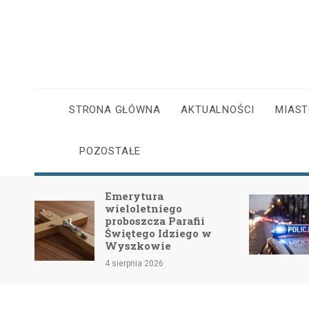
Skip
to
content
STRONA GŁÓWNA
AKTUALNOŚCI
MIAS
POZOSTAŁE
Emerytura
wieloletniego
dość
proboszcza Parafii
Świętego Idziego w
Wyszkowie
4 sierpnia 2026