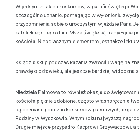
W jednym z takich konkursów, w parafii świętego Woj
szczególne uznanie, pomagając w wyłonieniu zwycięz
przypomnienia sobie o uroczystym wjeździe Pana Jez
katolickiego tego dnia. Msze święte są tradycyjnie
kościoła. Nieodłącznym elementem jest także lektura
Ksiądz biskup podczas kazania zwrócił uwagę na zn
prawdę o człowieku, ale jeszcze bardziej widoczna 
Niedziela Palmowa to również okazja do świętowania
kościoła pięknie zdobione, często własnoręcznie two
są oceniane podczas konkursów palmowych, organizow
Rodziny w Wyszkowie. W tym roku najwyższą nagrod
Drugie miejsce przypadło Kacprowi Grzywaczowi, a t