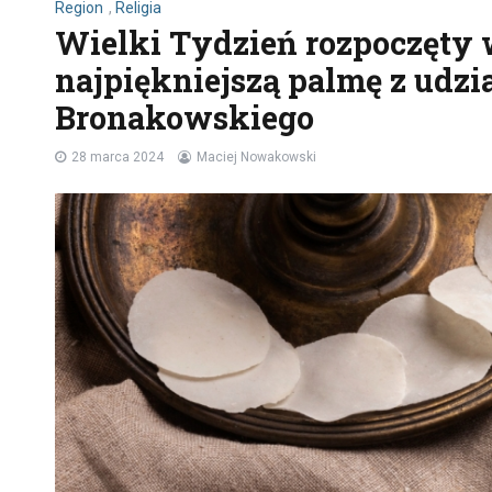
Region
,
Religia
Wielki Tydzień rozpoczęty
najpiękniejszą palmę z udz
Bronakowskiego
28 marca 2024
Maciej Nowakowski