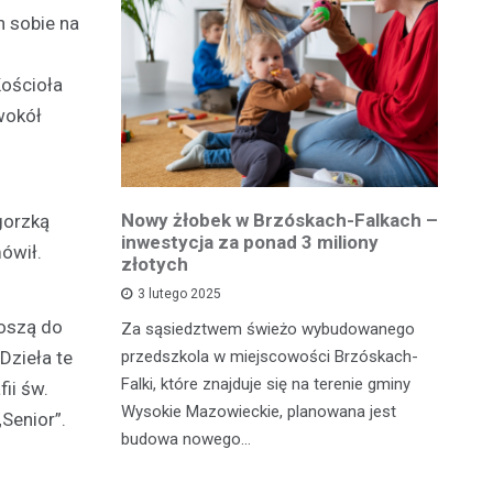
n sobie na
Kościoła
wokół
owiatowej
Nowy żłobek w Brzóskach-Falkach –
P
gorzką
estycja w
inwestycja za ponad 3 miliony
dr
ówił.
 podróży
złotych
is
pu
3 lutego 2025
noszą do
inka
Za sąsiedztwem świeżo wybudowanego
Je
Dzieła te
wadzącej z
przedszkola w miejscowości Brzóskach-
in
dół Działki
Falki, które znajduje się na terenie gminy
ii św.
mi
tki.
Wysokie Mazowieckie, planowana jest
Senior”.
bi
budowa nowego…
mo