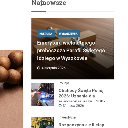
Najnowsze
KULTURA
WYDARZENIA
Emerytura wieloletniego
proboszcza Parafii Świętego
Idziego w Wyszkowie
4 sierpnia 2026
Policja
Obchody Święta Policji
2026: Uznanie dla
Funkcjonariuszy i 100-
31 lipca 2026
lecie Dzielnicowych
Inwestycje
Rozpoczyna się II etap