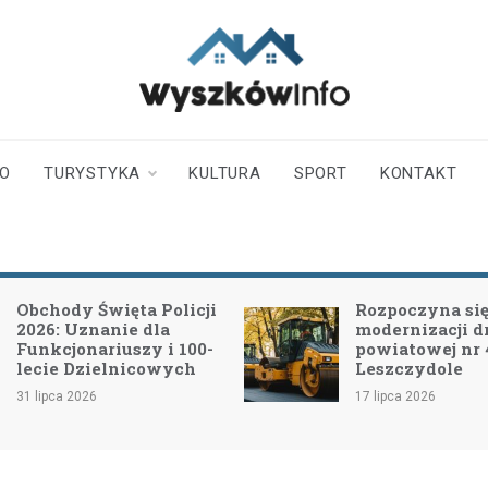
wyszkowinfo.pl
informator z Wyszkowa i
okolic
TO
TURYSTYKA
KULTURA
SPORT
KONTAKT
Obchody Święta Policji
Rozpoczyna się 
2026: Uznanie dla
modernizacji d
Funkcjonariuszy i 100-
powiatowej nr
lecie Dzielnicowych
Leszczydole
31 lipca 2026
17 lipca 2026