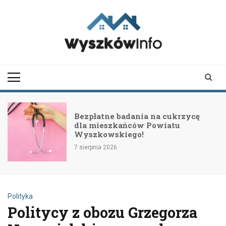
Skip
to
content
wyszkowinfo.pl
informator z Wyszkowa i
okolic
Bezpłatne badania na cukrzycę
dla mieszkańców Powiatu
Wyszkowskiego!
7 sierpnia 2026
Polityka
Politycy z obozu Grzegorza