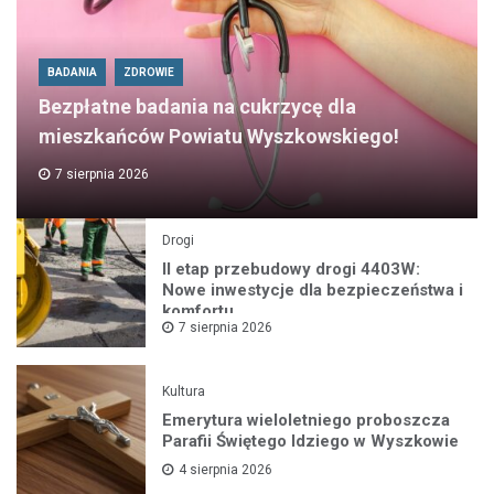
BADANIA
ZDROWIE
Bezpłatne badania na cukrzycę dla
mieszkańców Powiatu Wyszkowskiego!
7 sierpnia 2026
Drogi
II etap przebudowy drogi 4403W:
Nowe inwestycje dla bezpieczeństwa i
komfortu
7 sierpnia 2026
Kultura
Emerytura wieloletniego proboszcza
Parafii Świętego Idziego w Wyszkowie
4 sierpnia 2026