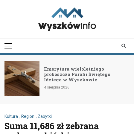
Skip
to
content
wyszkowinfo.pl
informator z Wyszkowa i
okolic
Emerytura wieloletniego
proboszcza Parafii Świętego
Idziego w Wyszkowie
4 sierpnia 2026
Kultura
,
Region
,
Zabytki
Suma 11,686 zł zebrana