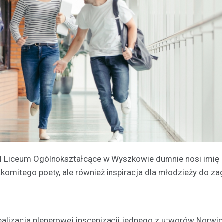
, I Liceum Ogólnokształcące w Wyszkowie dumnie nosi imię 
akomitego poety, ale również inspiracja dla młodzieży do za
ealizacja plenerowej inscenizacji jednego z utworów Norwi