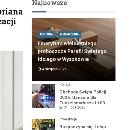
Najnowsze
priana
zacji
KULTURA
WYDARZENIA
Emerytura wieloletniego
proboszcza Parafii Świętego
Idziego w Wyszkowie
4 sierpnia 2026
Policja
Obchody Święta Policji
2026: Uznanie dla
Funkcjonariuszy i 100-
31 lipca 2026
lecie Dzielnicowych
Inwestycje
Rozpoczyna się II etap