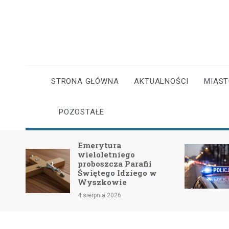
Skip
to
content
STRONA GŁÓWNA
AKTUALNOŚCI
MIAS
POZOSTAŁE
Emerytura
wieloletniego
dość
proboszcza Parafii
Świętego Idziego w
Wyszkowie
4 sierpnia 2026