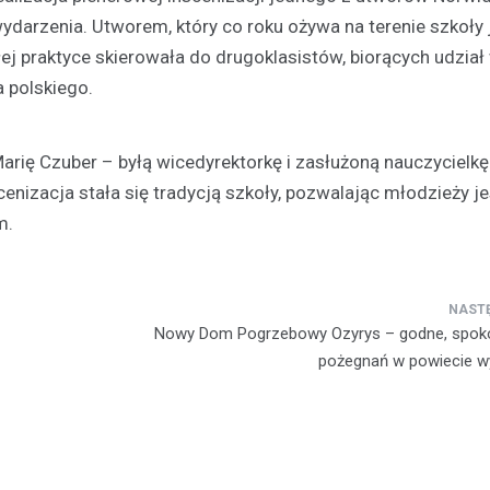
wydarzenia. Utworem, który co roku ożywa na terenie szkoły 
ej praktyce skierowała do drugoklasistów, biorących udział
a polskiego.
arię Czuber – byłą wicedyrektorkę i zasłużoną nauczycielkę
nscenizacja stała się tradycją szkoły, pozwalając młodzieży j
Plan modernizacji drogi p
m.
4415W na Mazowszu – inw
bezpieczeństwo i komfort
19 września 2024
Rozważana jest rozbudowa odc
Nowy Dom Pogrzebowy Ozyrys – godne, spoko
powiatowej trasy nr 4415W, pro
pożegnań w powiecie 
Leszczydół Stary przez Leszczy
do Leszczydół Podwielątki Wielą
Modernizacja…