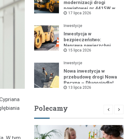
modernizacji drogi
powiatowej nr 4415W w
17 lipca 2026
Leszczydole
Inwestycje
Inwestycja w
bezpieczeństwo:
Naprawa nawierzchni
15 lipca 2026
drogi powiatowej nr
4325W
Inwestycje
Nowa inwestycja w
przebudowę drogi Nowa
Pecyna – Długosiodło!
13 lipca 2026
Cypriana
Polecamy
głębiania
da. W tym