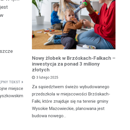
jest
 w
eszcze
owiatowej
Nowy żłobek w Brzóskach-Falkach –
P
estycja w
inwestycja za ponad 3 miliony
dr
 podróży
złotych
is
pu
3 lutego 2025
inka
Za sąsiedztwem świeżo wybudowanego
jne miejsce
Je
wadzącej z
przedszkola w miejscowości Brzóskach-
wyszkowskim
in
dół Działki
Falki, które znajduje się na terenie gminy
mi
tki.
Wysokie Mazowieckie, planowana jest
bi
budowa nowego…
mo