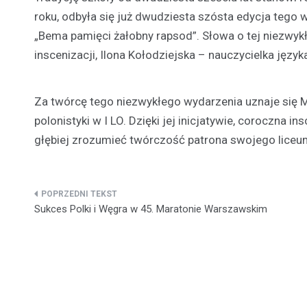
roku, odbyła się już dwudziesta szósta edycja tego 
„Bema pamięci żałobny rapsod”. Słowa o tej niezwykł
inscenizacji, Ilona Kołodziejska – nauczycielka język
Za twórcę tego niezwykłego wydarzenia uznaje się M
polonistyki w I LO. Dzięki jej inicjatywie, coroczna i
głębiej zrozumieć twórczość patrona swojego liceu
Nawigacja
Sukces Polki i Węgra w 45. Maratonie Warszawskim
wpisu