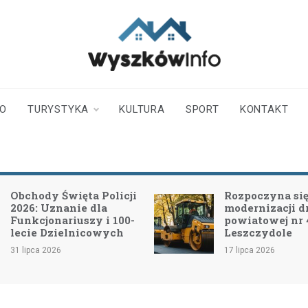
wyszkowinfo.pl
informator z Wyszkowa i
okolic
TO
TURYSTYKA
KULTURA
SPORT
KONTAKT
Obchody Święta Policji
Rozpoczyna się 
2026: Uznanie dla
modernizacji d
Funkcjonariuszy i 100-
powiatowej nr
lecie Dzielnicowych
Leszczydole
31 lipca 2026
17 lipca 2026