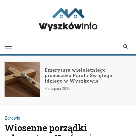
Skip
to
content
wyszkowinfo.pl
informator z Wyszkowa i
okolic
Emerytura wieloletniego
proboszcza Parafii Świętego
Idziego w Wyszkowie
4 sierpnia 2026
Zdrowie
Wiosenne porządki