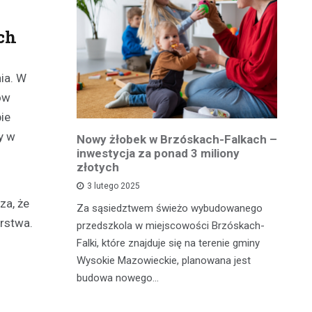
ch
ia. W
ów
ie
y w
owiatowej
Nowy żłobek w Brzóskach-Falkach –
P
estycja w
inwestycja za ponad 3 miliony
dr
 podróży
złotych
is
pu
3 lutego 2025
za, że
inka
Za sąsiedztwem świeżo wybudowanego
Je
rstwa.
wadzącej z
przedszkola w miejscowości Brzóskach-
in
dół Działki
Falki, które znajduje się na terenie gminy
mi
tki.
Wysokie Mazowieckie, planowana jest
bi
budowa nowego…
mo