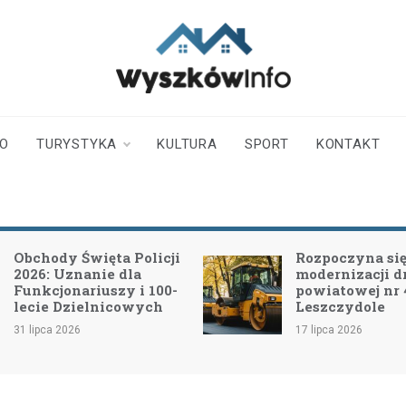
wyszkowinfo.pl
informator z Wyszkowa i
okolic
TO
TURYSTYKA
KULTURA
SPORT
KONTAKT
Rozpoczyna się II etap
Inwe
modernizacji drogi
bezp
powiatowej nr 4415W w
Nap
Leszczydole
drog
432
17 lipca 2026
15 lip