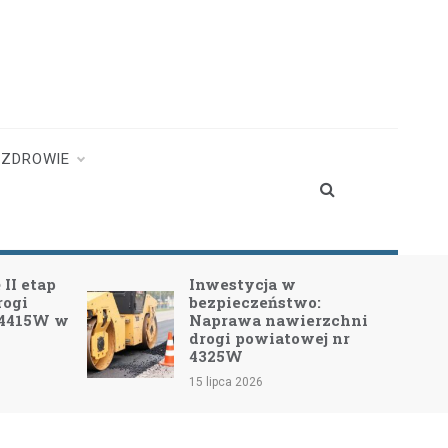
ZDROWIE
stycja w
Nowa inwestycja w
ieczeństwo:
przebudowę drogi No
rawa nawierzchni
Pecyna – Długosiodło!
i powiatowej nr
13 lipca 2026
5W
ca 2026