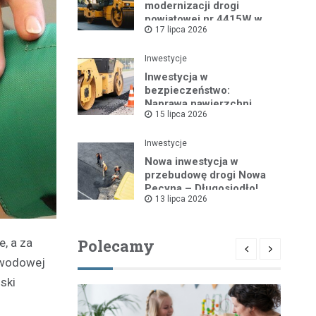
modernizacji drogi
powiatowej nr 4415W w
17 lipca 2026
Leszczydole
Inwestycje
Inwestycja w
bezpieczeństwo:
Naprawa nawierzchni
15 lipca 2026
drogi powiatowej nr
4325W
Inwestycje
Nowa inwestycja w
przebudowę drogi Nowa
Pecyna – Długosiodło!
13 lipca 2026
Polecamy
, a za
zawodowej
ski