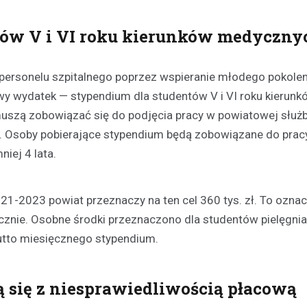
tów V i VI roku kierunków medyczny
personelu szpitalnego poprzez wspieranie młodego pokolen
y wydatek — stypendium dla studentów V i VI roku kierunk
uszą zobowiązać się do podjęcia pracy w powiatowej służb
. Osoby pobierające stypendium będą zobowiązane do prac
Plan modernizacji drogi p
4415W na Mazowszu – inw
iej 4 lata.
bezpieczeństwo i komfort
19 września 2024
1-2023 powiat przeznaczy na ten cel 360 tys. zł. To oznac
Rozważana jest rozbudowa odc
ęcznie. Osobne środki przeznaczono dla studentów pielęgnia
powiatowej trasy nr 4415W, pro
brutto miesięcznego stypendium.
Leszczydół Stary przez Leszczy
do Leszczydół Podwielątki Wielą
Modernizacja…
 się z niesprawiedliwością płacową