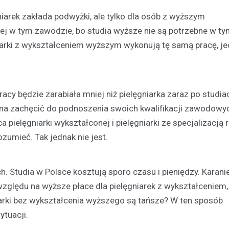
niarek zakłada podwyżki, ale tylko dla osób z wyższym
ej w tym zawodzie, bo studia wyższe nie są potrzebne w t
gniarki z wykształceniem wyższym wykonują tę samą pracę, j
acy będzie zarabiała mniej niż pielęgniarka zaraz po studiac
na zachęcić do podnoszenia swoich kwalifikacji zawodowyc
pielęgniarki wykształconej i pielęgniarki ze specjalizacją r
zumieć. Tak jednak nie jest.
. Studia w Polsce kosztują sporo czasu i pieniędzy. Karani
e względu na wyższe płace dla pielęgniarek z wykształceniem,
niarki bez wykształcenia wyższego są tańsze? W ten sposób
ytuacji.