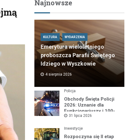
Najnowsze
ejmą
KULTURA
WYDARZENIA
Emerytura wieloletniego
proboszcza Parafii Świętego
Idziego w Wyszkowie
4 sierpnia 2026
Policja
Obchody Święta Policji
2026: Uznanie dla
Funkcjonariuszy i 100-
31 lipca 2026
lecie Dzielnicowych
Inwestycje
Rozpoczyna się II etap