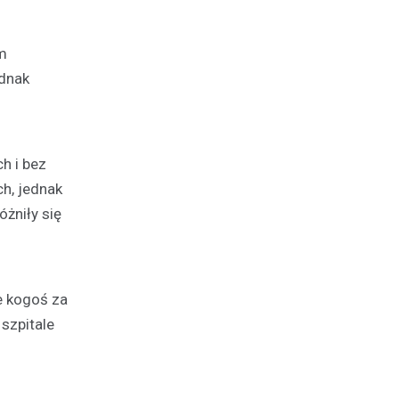
ym
ednak
h i bez
h, jednak
óżniły się
e kogoś za
 szpitale