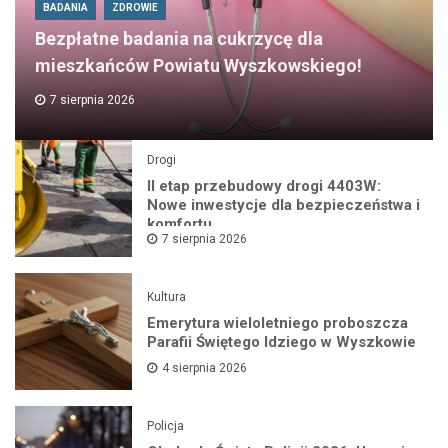
BADANIA
ZDROWIE
Bezpłatne badania na cukrzycę dla
mieszkańców Powiatu Wyszkowskiego!
7 sierpnia 2026
Drogi
II etap przebudowy drogi 4403W:
Nowe inwestycje dla bezpieczeństwa i
komfortu
7 sierpnia 2026
Kultura
Emerytura wieloletniego proboszcza
Parafii Świętego Idziego w Wyszkowie
4 sierpnia 2026
Policja