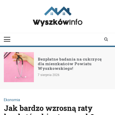
Skip
to
content
wyszkowinfo.pl
informator z Wyszkowa i
okolic
Bezpłatne badania na cukrzycę
dla mieszkańców Powiatu
Wyszkowskiego!
7 sierpnia 2026
Ekonomia
Jak bardzo wzrosną raty