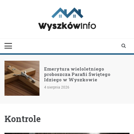
Skip
to
content
wyszkowinfo.pl
informator z Wyszkowa i
okolic
Emerytura wieloletniego
proboszcza Parafii Świętego
Idziego w Wyszkowie
4 sierpnia 2026
Kontrole