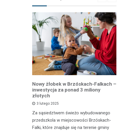
owiatowej
Nowy żłobek w Brzóskach-Falkach –
P
estycja w
inwestycja za ponad 3 miliony
dr
 podróży
złotych
is
pu
3 lutego 2025
inka
Za sąsiedztwem świeżo wybudowanego
Je
wadzącej z
przedszkola w miejscowości Brzóskach-
in
dół Działki
Falki, które znajduje się na terenie gminy