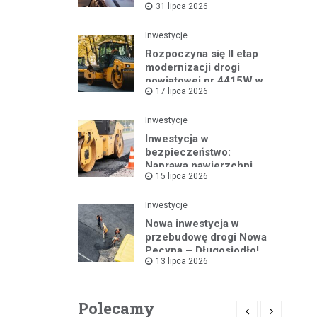
31 lipca 2026
lecie Dzielnicowych
Inwestycje
Rozpoczyna się II etap
modernizacji drogi
powiatowej nr 4415W w
17 lipca 2026
Leszczydole
Inwestycje
Inwestycja w
bezpieczeństwo:
Naprawa nawierzchni
15 lipca 2026
drogi powiatowej nr
4325W
Inwestycje
Nowa inwestycja w
przebudowę drogi Nowa
Pecyna – Długosiodło!
13 lipca 2026
Polecamy