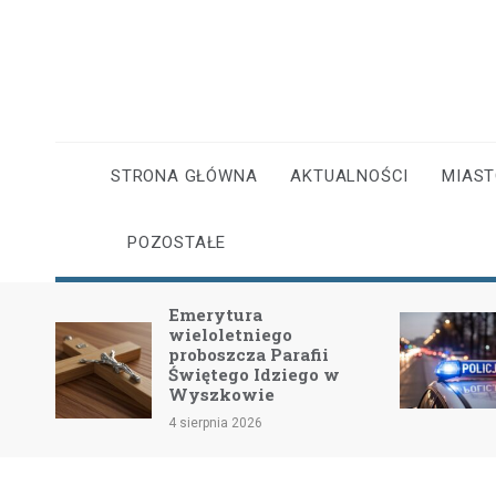
Skip
to
content
STRONA GŁÓWNA
AKTUALNOŚCI
MIAS
POZOSTAŁE
Emerytura
wieloletniego
dość
proboszcza Parafii
Świętego Idziego w
Wyszkowie
4 sierpnia 2026