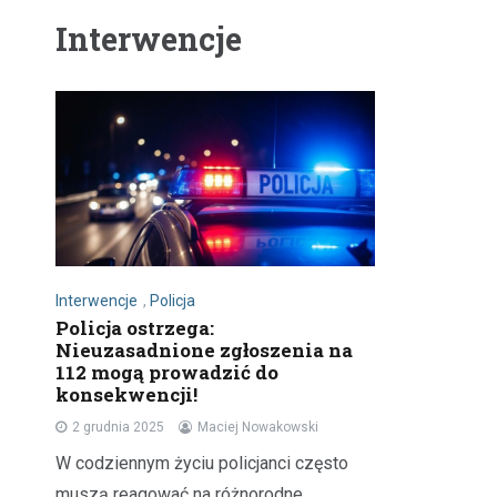
Interwencje
Interwencje
,
Policja
Policja ostrzega:
Nieuzasadnione zgłoszenia na
112 mogą prowadzić do
konsekwencji!
2 grudnia 2025
Maciej Nowakowski
W codziennym życiu policjanci często
muszą reagować na różnorodne