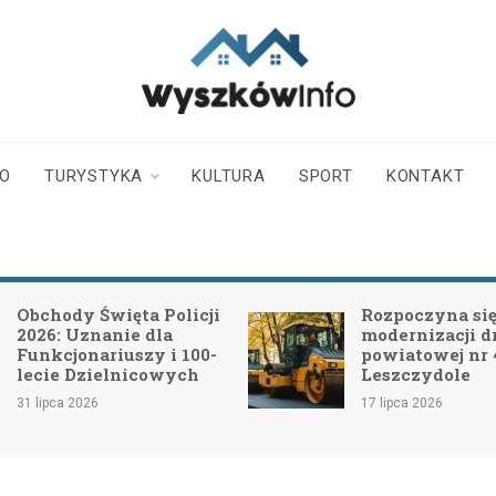
wyszkowinfo.pl
informator z Wyszkowa i
okolic
TO
TURYSTYKA
KULTURA
SPORT
KONTAKT
Obchody Święta Policji
Rozpoczyna się 
2026: Uznanie dla
modernizacji d
Funkcjonariuszy i 100-
powiatowej nr
lecie Dzielnicowych
Leszczydole
31 lipca 2026
17 lipca 2026