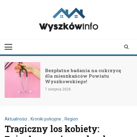
Skip
to
content
wyszkowinfo.pl
informator z Wyszkowa i
okolic
Bezpłatne badania na cukrzycę
dla mieszkańców Powiatu
Wyszkowskiego!
7 sierpnia 2026
Aktualności
,
Kroniki policyjne
,
Region
Tragiczny los kobiety: