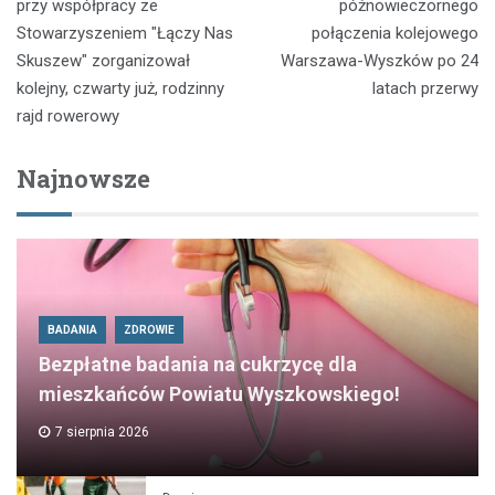
wpisu
przy współpracy ze
późnowieczornego
Stowarzyszeniem "Łączy Nas
połączenia kolejowego
Skuszew" zorganizował
Warszawa-Wyszków po 24
kolejny, czwarty już, rodzinny
latach przerwy
rajd rowerowy
Najnowsze
BADANIA
ZDROWIE
Bezpłatne badania na cukrzycę dla
mieszkańców Powiatu Wyszkowskiego!
7 sierpnia 2026