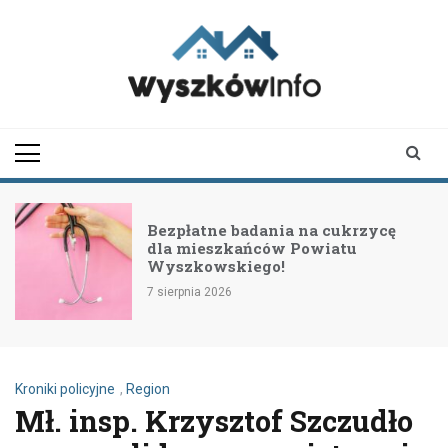
Skip
to
content
wyszkowinfo.pl
informator z Wyszkowa i
okolic
Bezpłatne badania na cukrzycę
dla mieszkańców Powiatu
Wyszkowskiego!
7 sierpnia 2026
Kroniki policyjne
,
Region
Mł. insp. Krzysztof Szczudło