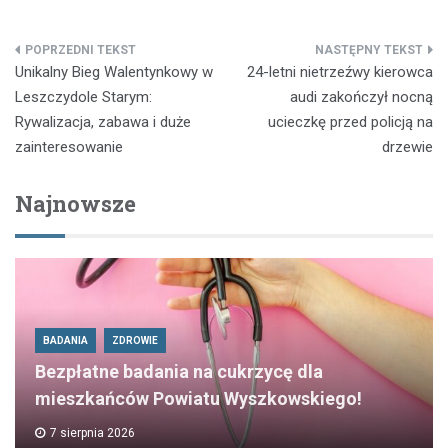
Nawigacja
Unikalny Bieg Walentynkowy w
24-letni nietrzeźwy kierowca
wpisu
Leszczydole Starym:
audi zakończył nocną
Rywalizacja, zabawa i duże
ucieczkę przed policją na
zainteresowanie
drzewie
Najnowsze
BADANIA
ZDROWIE
Bezpłatne badania na cukrzycę dla
mieszkańców Powiatu Wyszkowskiego!
7 sierpnia 2026