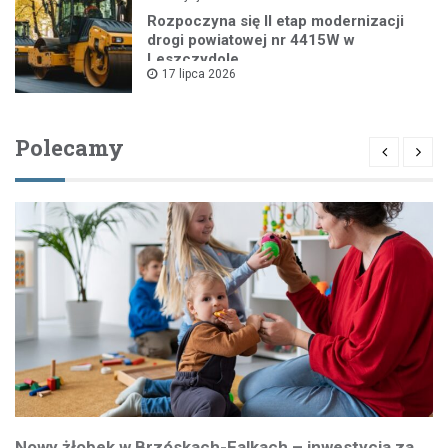
Rozpoczyna się II etap modernizacji
drogi powiatowej nr 4415W w
Leszczydole
17 lipca 2026
Polecamy
Nowy żłobek w Brzóskach-Falkach – inwestycja za