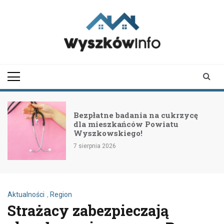
Skip
to
content
wyszkowinfo.pl
informator z Wyszkowa i
okolic
Bezpłatne badania na cukrzycę
dla mieszkańców Powiatu
Wyszkowskiego!
7 sierpnia 2026
Aktualności
,
Region
Strażacy zabezpieczają