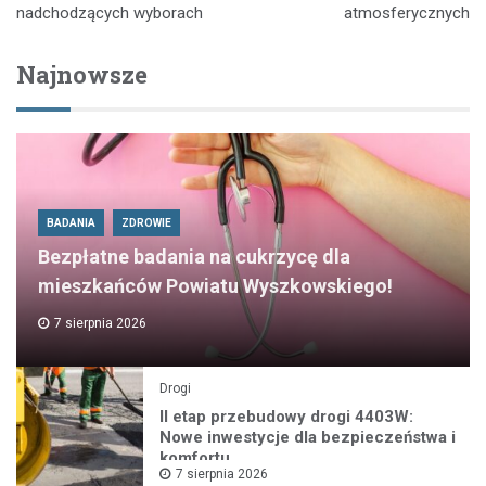
nadchodzących wyborach
atmosferycznych
Najnowsze
BADANIA
ZDROWIE
Bezpłatne badania na cukrzycę dla
mieszkańców Powiatu Wyszkowskiego!
7 sierpnia 2026
Drogi
II etap przebudowy drogi 4403W:
Nowe inwestycje dla bezpieczeństwa i
komfortu
7 sierpnia 2026