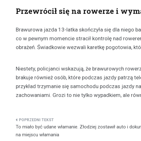
Przewrócił się na rowerze i wy
Brawurowa jazda 13-latka skończyła się dla niego ba
co w pewnym momencie stracił kontrolę nad rowerem
obrażeń. Świadkowie wezwali karetkę pogotowia, któr
Niestety, policjanci wskazują, że brawurowych rowerz
brakuje również osób, które podczas jazdy patrzą te
przykład trzymanie się samochodu podczas jazdy na
zachowaniami. Grozi to nie tylko wypadkiem, ale ró
Nawigacja
To miało być udane włamanie. Złodziej zostawił auto i dok
wpisu
na miejscu włamania