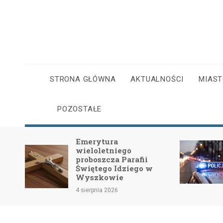
Skip
to
content
STRONA GŁÓWNA
AKTUALNOŚCI
MIAS
POZOSTAŁE
Emerytura
wieloletniego
dość
proboszcza Parafii
Świętego Idziego w
Wyszkowie
4 sierpnia 2026