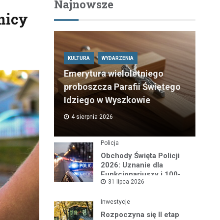
Najnowsze
wnicy
KULTURA
WYDARZENIA
Emerytura wieloletniego
proboszcza Parafii Świętego
Idziego w Wyszkowie
4 sierpnia 2026
Policja
Obchody Święta Policji
2026: Uznanie dla
Funkcjonariuszy i 100-
31 lipca 2026
lecie Dzielnicowych
Inwestycje
Rozpoczyna się II etap