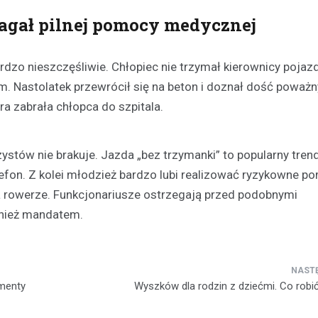
magał pilnej pomocy medycznej
rdzo nieszczęśliwie. Chłopiec nie trzymał kierownicy pojazd
. Nastolatek przewrócił się na beton i doznał dość poważ
a zabrała chłopca do szpitala.
Plan modernizacji drogi p
ystów nie brakuje. Jazda „bez trzymanki” to popularny trend
4415W na Mazowszu – inw
bezpieczeństwo i komfort
lefon. Z kolei młodzież bardzo lubi realizować ryzykowne po
19 września 2024
 rowerze. Funkcjonariusze ostrzegają przed podobnymi
Rozważana jest rozbudowa odc
wnież mandatem.
powiatowej trasy nr 4415W, pro
Leszczydół Stary przez Leszczy
do Leszczydół Podwielątki Wielą
Modernizacja…
umenty
Wyszków dla rodzin z dziećmi. Co robi