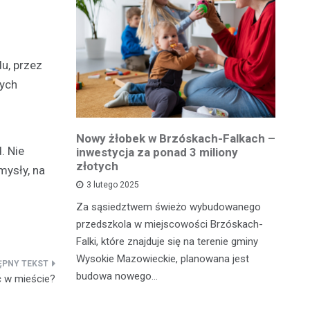
u, przez
nych
owiatowej
Nowy żłobek w Brzóskach-Falkach –
P
. Nie
estycja w
inwestycja za ponad 3 miliony
dr
 podróży
złotych
is
mysły, na
pu
3 lutego 2025
inka
Za sąsiedztwem świeżo wybudowanego
Je
wadzącej z
przedszkola w miejscowości Brzóskach-
in
dół Działki
Falki, które znajduje się na terenie gminy
mi
tki.
Wysokie Mazowieckie, planowana jest
bi
budowa nowego…
ć w mieście?
mo