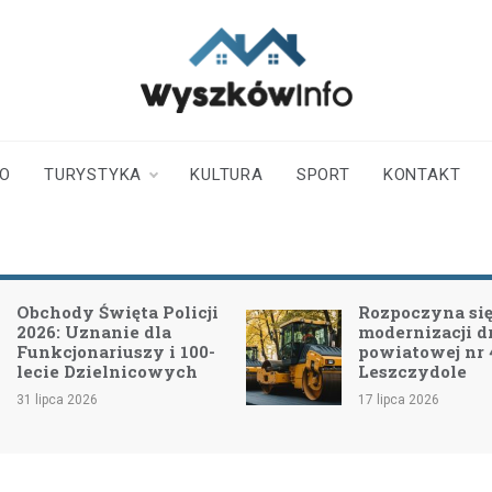
wyszkowinfo.pl
informator z Wyszkowa i
okolic
TO
TURYSTYKA
KULTURA
SPORT
KONTAKT
Obchody Święta Policji
Rozpoczyna się 
2026: Uznanie dla
modernizacji d
Funkcjonariuszy i 100-
powiatowej nr
lecie Dzielnicowych
Leszczydole
31 lipca 2026
17 lipca 2026