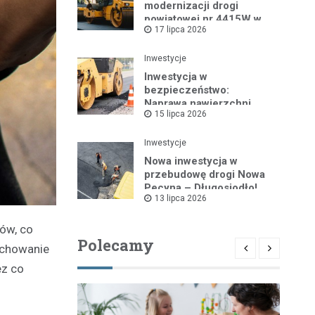
modernizacji drogi
powiatowej nr 4415W w
17 lipca 2026
Leszczydole
Inwestycje
Inwestycja w
bezpieczeństwo:
Naprawa nawierzchni
15 lipca 2026
drogi powiatowej nr
4325W
Inwestycje
Nowa inwestycja w
przebudowę drogi Nowa
Pecyna – Długosiodło!
13 lipca 2026
ów, co
Polecamy
achowanie
ez co