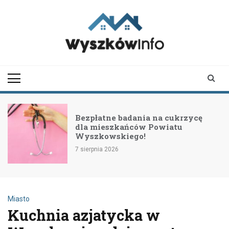
Skip
to
content
wyszkowinfo.pl
informator z Wyszkowa i
okolic
Bezpłatne badania na cukrzycę
dla mieszkańców Powiatu
Wyszkowskiego!
7 sierpnia 2026
Miasto
Kuchnia azjatycka w