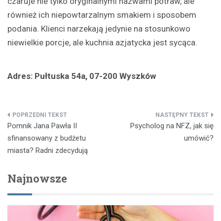
czaruje nie tylko oryginalnymi nazwami potraw, ale
również ich niepowtarzalnym smakiem i sposobem
podania. Klienci narzekają jedynie na stosunkowo
niewielkie porcje, ale kuchnia azjatycka jest sycąca.
Adres: Pułtuska 54a, 07-200 Wyszków
Nawigacja
Pomnik Jana Pawła II
Psycholog na NFZ, jak się
wpisu
sfinansowany z budżetu
umówić?
miasta? Radni zdecydują
Najnowsze