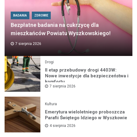
BADANIA
ZDROWIE
Bezpłatne badania na cukrzycę dla
mieszkańców Powiatu Wyszkowskiego!
7 sierpnia 2026
Drogi
II etap przebudowy drogi 4403W:
Nowe inwestycje dla bezpieczeństwa i
komfortu
7 sierpnia 2026
Kultura
Emerytura wieloletniego proboszcza
Parafii Świętego Idziego w Wyszkowie
4 sierpnia 2026