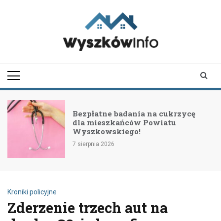
Skip
to
content
wyszkowinfo.pl
informator z Wyszkowa i
okolic
Bezpłatne badania na cukrzycę
dla mieszkańców Powiatu
Wyszkowskiego!
7 sierpnia 2026
Kroniki policyjne
Zderzenie trzech aut na