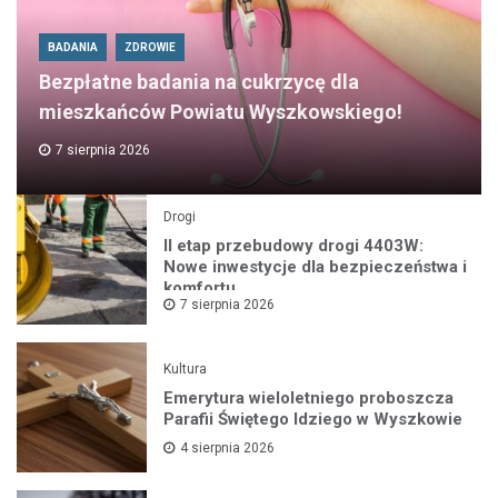
BADANIA
ZDROWIE
Bezpłatne badania na cukrzycę dla
mieszkańców Powiatu Wyszkowskiego!
7 sierpnia 2026
Drogi
II etap przebudowy drogi 4403W:
Nowe inwestycje dla bezpieczeństwa i
komfortu
7 sierpnia 2026
Kultura
Emerytura wieloletniego proboszcza
Parafii Świętego Idziego w Wyszkowie
4 sierpnia 2026