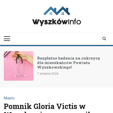
Skip
to
content
wyszkowinfo.pl
informator z Wyszkowa i
okolic
Bezpłatne badania na cukrzycę
dla mieszkańców Powiatu
Wyszkowskiego!
7 sierpnia 2026
Miasto
Pomnik Gloria Victis w