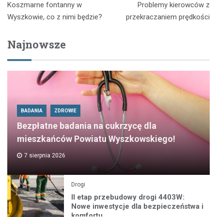
Koszmarne fontanny w
Problemy kierowców z
wpisu
Wyszkowie, co z nimi będzie?
przekraczaniem prędkości
Najnowsze
BADANIA
ZDROWIE
Bezpłatne badania na cukrzycę dla
mieszkańców Powiatu Wyszkowskiego!
7 sierpnia 2026
Drogi
II etap przebudowy drogi 4403W:
Nowe inwestycje dla bezpieczeństwa i
komfortu