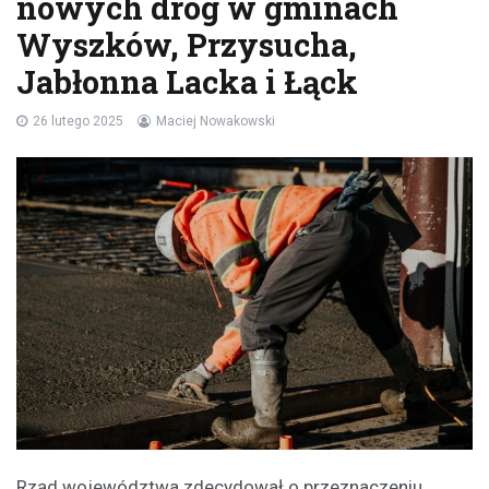
nowych dróg w gminach
Wyszków, Przysucha,
Jabłonna Lacka i Łąck
26 lutego 2025
Maciej Nowakowski
Rząd województwa zdecydował o przeznaczeniu