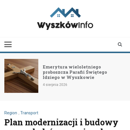
Skip
to
content
wyszkowinfo.pl
informator z Wyszkowa i
okolic
Emerytura wieloletniego
proboszcza Parafii Świętego
Idziego w Wyszkowie
4 sierpnia 2026
Region
,
Transport
Plan modernizacji i budowy