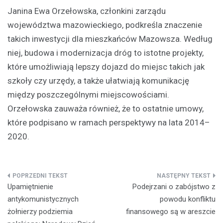
Janina Ewa Orzełowska, członkini zarządu
województwa mazowieckiego, podkreśla znaczenie
takich inwestycji dla mieszkańców Mazowsza. Według
niej, budowa i modernizacja dróg to istotne projekty,
które umożliwiają lepszy dojazd do miejsc takich jak
szkoły czy urzędy, a także ułatwiają komunikację
między poszczególnymi miejscowościami.
Orzełowska zauważa również, że to ostatnie umowy,
które podpisano w ramach perspektywy na lata 2014–
2020.
Nawigacja
Upamiętnienie
Podejrzani o zabójstwo z
wpisu
antykomunistycznych
powodu konfliktu
żołnierzy podziemia
finansowego są w areszcie