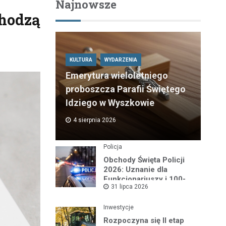
Najnowsze
chodzą
KULTURA
WYDARZENIA
Emerytura wieloletniego
proboszcza Parafii Świętego
Idziego w Wyszkowie
4 sierpnia 2026
Policja
Obchody Święta Policji
2026: Uznanie dla
Funkcjonariuszy i 100-
31 lipca 2026
lecie Dzielnicowych
Inwestycje
Rozpoczyna się II etap