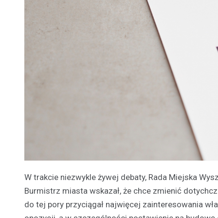
W trakcie niezwykle żywej debaty, Rada Miejska Wysz
Burmistrz miasta wskazał, że chce zmienić dotychcza
do tej pory przyciągał najwięcej zainteresowania w
opozycji, a w szczególności postawienie na budowę c