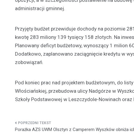
administracji gminnej.
Przyjęty budżet przewiduje dochody na poziomie 28
kwotę 283 miliony 139 tysięcy 158 złotych. Na inwe
Planowany deficyt budżetowy, wynoszący 1 milion 60
Dodatkowo, zaplanowano zaciągnięcie kredytu w wys
zobowiązań.
Pod koniec prac nad projektem budżetowym, do listy
Włościańskiej, przebudowa ulicy Nadgórze w Wyszk
Szkoły Podstawowej w Leszczydole-Nowinach oraz
Nawigacja
Porażka AZS UWM Olsztyn z Camperem Wyszków obniża ic