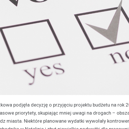
kowa podjęła decyzję o przyjęciu projektu budżetu na rok 
sowe priorytety, skupiając mniej uwagi na drogach – obsza
ładz miasta. Niektóre planowane wydatki wywołały kontrowe
hodnika w Natalinie i zbyt niewielkie podwyżki dla pracown