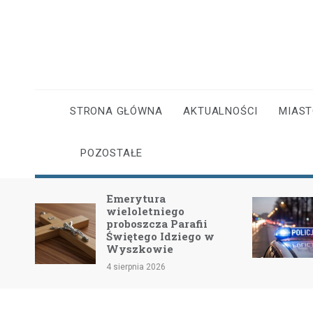
Skip
to
content
STRONA GŁÓWNA
AKTUALNOŚCI
MIAS
POZOSTAŁE
Emerytura
wieloletniego
dość
proboszcza Parafii
Świętego Idziego w
Wyszkowie
4 sierpnia 2026