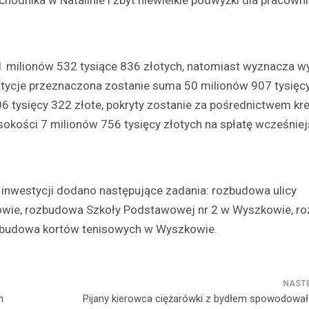
1 milionów 532 tysiące 836 złotych, natomiast wyznacza wy
stycje przeznaczona zostanie suma 50 milionów 907 tysięcy
6 tysięcy 322 złote, pokryty zostanie za pośrednictwem kre
okości 7 milionów 756 tysięcy złotych na spłatę wcześnie
Plan modernizacji drogi p
4415W na Mazowszu – inw
bezpieczeństwo i komfort
19 września 2024
 inwestycji dodano następujące zadania: rozbudowa ulicy
Rozważana jest rozbudowa odc
owie, rozbudowa Szkoły Podstawowej nr 2 w Wyszkowie, r
powiatowej trasy nr 4415W, pro
 budowa kortów tenisowych w Wyszkowie.
Leszczydół Stary przez Leszczy
do Leszczydół Podwielątki Wielą
Modernizacja…
h
Pijany kierowca ciężarówki z bydłem spowodowa