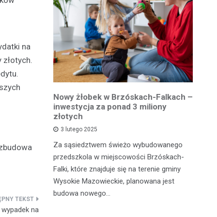
datki na
 złotych.
dytu.
jszych
owiatowej
Nowy żłobek w Brzóskach-Falkach –
P
estycja w
inwestycja za ponad 3 miliony
dr
 podróży
złotych
is
pu
3 lutego 2025
inka
Za sąsiedztwem świeżo wybudowanego
ozbudowa
Je
wadzącej z
przedszkola w miejscowości Brzóskach-
in
dół Działki
Falki, które znajduje się na terenie gminy
mi
tki.
Wysokie Mazowieckie, planowana jest
bi
budowa nowego…
mo
ł wypadek na