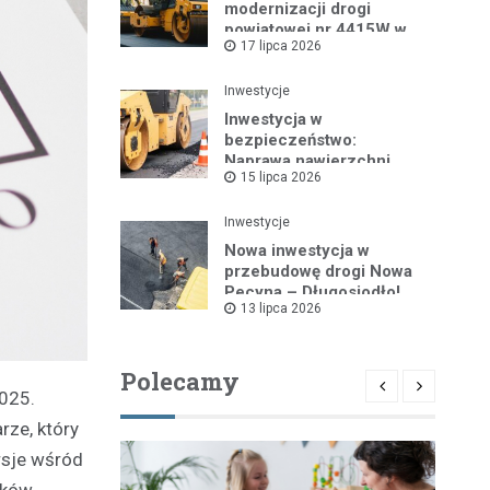
modernizacji drogi
powiatowej nr 4415W w
17 lipca 2026
Leszczydole
Inwestycje
Inwestycja w
bezpieczeństwo:
Naprawa nawierzchni
15 lipca 2026
drogi powiatowej nr
4325W
Inwestycje
Nowa inwestycja w
przebudowę drogi Nowa
Pecyna – Długosiodło!
13 lipca 2026
Polecamy
2025.
rze, który
rsje wśród
ików