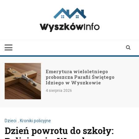
Skip
to
content
wyszkowinfo.pl
informator z Wyszkowa i
okolic
Emerytura wieloletniego
proboszcza Parafii Świętego
Idziego w Wyszkowie
4 sierpnia 2026
Dzieci
,
Kroniki policyjne
Dzień powrotu do szkoły: