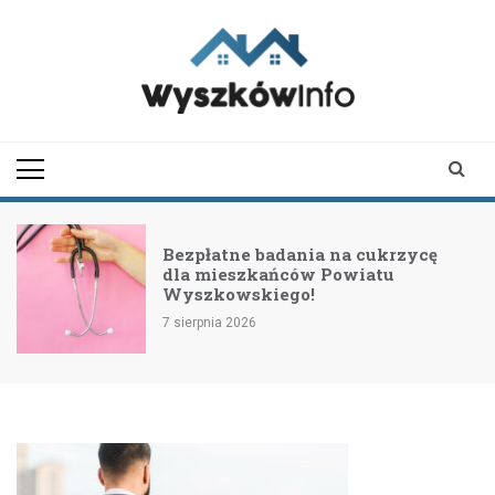
Skip
to
content
wyszkowinfo.pl
informator z Wyszkowa i
okolic
Bezpłatne badania na cukrzycę
dla mieszkańców Powiatu
Wyszkowskiego!
7 sierpnia 2026