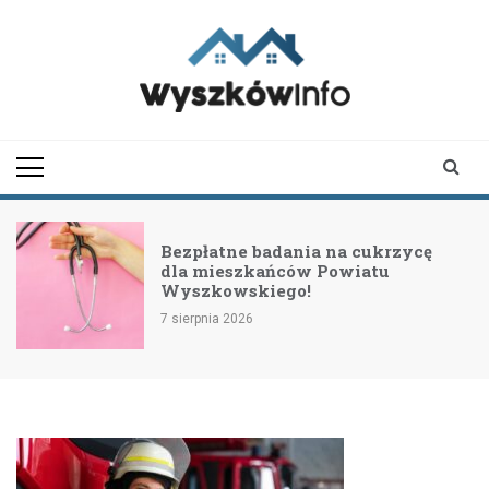
Skip
to
content
wyszkowinfo.pl
informator z Wyszkowa i
okolic
Bezpłatne badania na cukrzycę
dla mieszkańców Powiatu
Wyszkowskiego!
7 sierpnia 2026