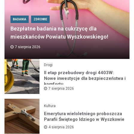
BADANIA
ZDROWIE
Bezpłatne badania na cukrzycę dla
mieszkańców Powiatu Wyszkowskiego!
7 sierpnia 2026
Drogi
II etap przebudowy drogi 4403W:
Nowe inwestycje dla bezpieczeństwa i
komfortu
7 sierpnia 2026
Kultura
Emerytura wieloletniego proboszcza
Parafii Świętego Idziego w Wyszkowie
4 sierpnia 2026