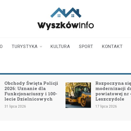
wyszkowinfo.pl
informator z Wyszkowa i
okolic
TO
TURYSTYKA
KULTURA
SPORT
KONTAKT
Obchody Święta Policji
Rozpoczyna się 
2026: Uznanie dla
modernizacji d
Funkcjonariuszy i 100-
powiatowej nr
lecie Dzielnicowych
Leszczydole
31 lipca 2026
17 lipca 2026