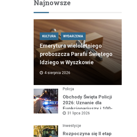
Najnowsze
KULTURA
WYDARZENIA
Emerytura wieloletniego
proboszcza Parafii Świętego
Idziego w Wyszkowie
4 sierpnia 2026
Policja
Obchody Święta Policji
2026: Uznanie dla
Funkcjonariuszy i 100-
31 lipca 2026
lecie Dzielnicowych
Inwestycje
Rozpoczyna się II etap