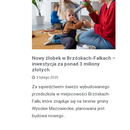
owiatowej
Nowy żłobek w Brzóskach-Falkach –
P
estycja w
inwestycja za ponad 3 miliony
dr
 podróży
złotych
is
pu
3 lutego 2025
inka
Za sąsiedztwem świeżo wybudowanego
Je
wadzącej z
przedszkola w miejscowości Brzóskach-
in
dół Działki
Falki, które znajduje się na terenie gminy
mi
tki.
Wysokie Mazowieckie, planowana jest
bi
budowa nowego…
mo