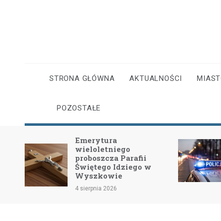
Skip
to
content
STRONA GŁÓWNA
AKTUALNOŚCI
MIAS
POZOSTAŁE
Emerytura
wieloletniego
dość
proboszcza Parafii
Świętego Idziego w
Wyszkowie
4 sierpnia 2026