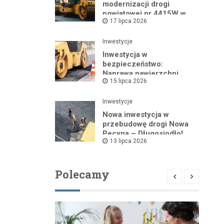
modernizacji drogi
powiatowej nr 4415W w
17 lipca 2026
Leszczydole
Inwestycje
Inwestycja w
bezpieczeństwo:
Naprawa nawierzchni
15 lipca 2026
drogi powiatowej nr
4325W
Inwestycje
Nowa inwestycja w
przebudowę drogi Nowa
Pecyna – Długosiodło!
13 lipca 2026
Polecamy