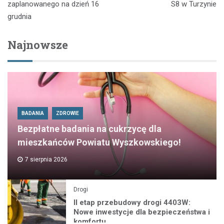
zaplanowanego na dzień 16
S8 w Turzynie
grudnia
Najnowsze
BADANIA
ZDROWIE
Bezpłatne badania na cukrzycę dla
mieszkańców Powiatu Wyszkowskiego!
7 sierpnia 2026
Drogi
II etap przebudowy drogi 4403W:
Nowe inwestycje dla bezpieczeństwa i
komfortu