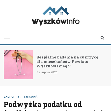
Skip
to
content
wyszkowinfo.pl
informator z Wyszkowa i
okolic
Bezpłatne badania na cukrzycę
dla mieszkańców Powiatu
Wyszkowskiego!
7 sierpnia 2026
Ekonomia
,
Transport
Podwyżka podatku od