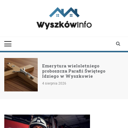
Skip
to
content
wyszkowinfo.pl
informator z Wyszkowa i
okolic
Emerytura wieloletniego
proboszcza Parafii Świętego
Idziego w Wyszkowie
4 sierpnia 2026