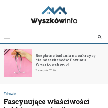
Skip
to
content
wyszkowinfo.pl
informator z Wyszkowa i
okolic
Bezpłatne badania na cukrzycę
dla mieszkańców Powiatu
Wyszkowskiego!
7 sierpnia 2026
Zdrowie
Fascynujące właściwości