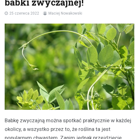
babki zwyczajnej!
25 czerwca 2022
Maciej Nowakowski
Babkę zwyczajną można spotkać praktycznie w każdej
okolicy, a wszystko przez to, że roślina ta jest
popularnym chwastem. Zanim jednak przejdziecie