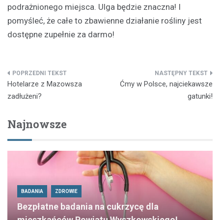
podrażnionego miejsca. Ulga będzie znaczna! I
pomyśleć, że całe to zbawienne działanie rośliny jest
dostępne zupełnie za darmo!
Nawigacja
Hotelarze z Mazowsza
Ćmy w Polsce, najciekawsze
wpisu
zadłużeni?
gatunki!
Najnowsze
BADANIA
ZDROWIE
Bezpłatne badania na cukrzycę dla
mieszkańców Powiatu Wyszkowskiego!