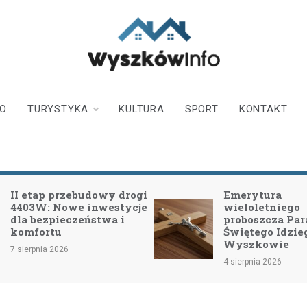
wyszkowinfo.pl
informator z Wyszkowa i
okolic
TO
TURYSTYKA
KULTURA
SPORT
KONTAKT
II etap przebudowy drogi
Emerytura
4403W: Nowe inwestycje
wieloletniego
dla bezpieczeństwa i
proboszcza Para
komfortu
Świętego Idzie
Wyszkowie
7 sierpnia 2026
4 sierpnia 2026