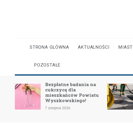
Skip
to
content
STRONA GŁÓWNA
AKTUALNOŚCI
MIAS
POZOSTAŁE
OSP
Bezpłatne badania na
cukrzycę dla
mi
mieszkańców Powiatu
Wyszkowskiego!
7 sierpnia 2026