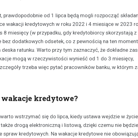
, prawdopodobnie od 1 lipca będą mogli rozpocząć składan
ce wakacji kredytowych w roku 2022 i 4 miesiące w 2023 ro
s 8 miesięcy (w przypadku, gdy kredytobiorcy skorzystają z
ale bez dodatkowych odsetek, co z pewnością na ten momen
ia deska ratunku. Warto przy tym zaznaczyć, że dokładne za
akacje mogą w rzeczywistości wynieść od 1 do 3 miesięcy,
Plan modernizacji drogi p
zczegóły trzeba więc pytać pracowników banku, w którym z
4415W na Mazowszu – inw
bezpieczeństwo i komfort
19 września 2024
Rozważana jest rozbudowa odc
a wakacje kredytowe?
powiatowej trasy nr 4415W, pro
Leszczydół Stary przez Leszczy
do Leszczydół Podwielątki Wielą
arto wstrzymać się do lipca, kiedy ustawa wejdzie w życie
Modernizacja…
kże drogą elektroniczną i listową, dzięki czemu nie będzi
ie spraw kredytowych. Na wakacje kredytowe nie obowiązuj