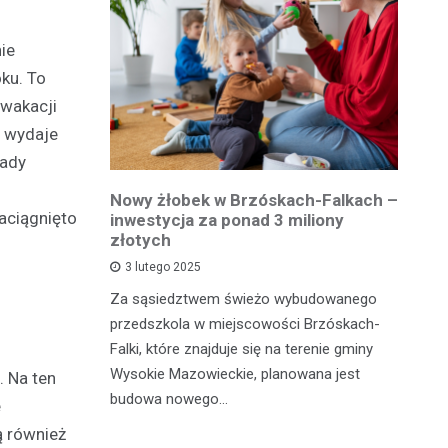
ie
ku. To
 wakacji
t wydaje
sady
owiatowej
Nowy żłobek w Brzóskach-Falkach –
P
aciągnięto
estycja w
inwestycja za ponad 3 miliony
dr
 podróży
złotych
is
pu
3 lutego 2025
inka
Za sąsiedztwem świeżo wybudowanego
Je
wadzącej z
przedszkola w miejscowości Brzóskach-
in
dół Działki
Falki, które znajduje się na terenie gminy
mi
tki.
Wysokie Mazowieckie, planowana jest
. Na ten
bi
budowa nowego…
e
mo
ą również