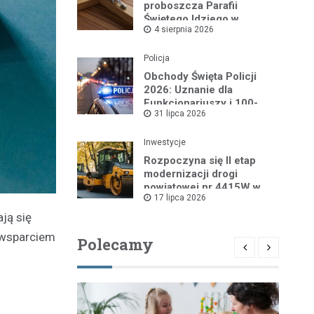
proboszcza Parafii
Świętego Idziego w
4 sierpnia 2026
Wyszkowie
Policja
Obchody Święta Policji
2026: Uznanie dla
Funkcjonariuszy i 100-
31 lipca 2026
lecie Dzielnicowych
Inwestycje
Rozpoczyna się II etap
modernizacji drogi
powiatowej nr 4415W w
17 lipca 2026
Leszczydole
ją się
i wsparciem
Polecamy