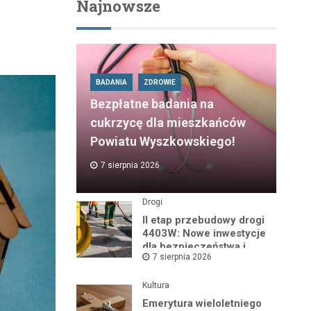
Najnowsze
BADANIA
ZDROWIE
Bezpłatne badania na
cukrzycę dla mieszkańców
Powiatu Wyszkowskiego!
7 sierpnia 2026
Drogi
II etap przebudowy drogi
4403W: Nowe inwestycje
dla bezpieczeństwa i
7 sierpnia 2026
komfortu
Kultura
Emerytura wieloletniego