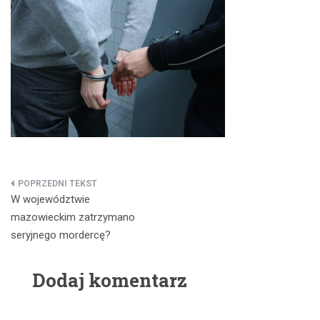
Nawigacja
W województwie
wpisu
mazowieckim zatrzymano
seryjnego mordercę?
Dodaj komentarz