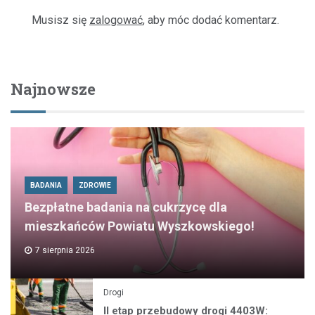
Musisz się
zalogować
, aby móc dodać komentarz.
Najnowsze
BADANIA
ZDROWIE
Bezpłatne badania na cukrzycę dla
mieszkańców Powiatu Wyszkowskiego!
7 sierpnia 2026
Drogi
II etap przebudowy drogi 4403W: