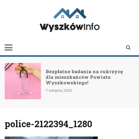
Skip
to
content
wyszkowinfo.pl
informator z Wyszkowa i
okolic
Bezpłatne badania na cukrzycę
dla mieszkańców Powiatu
Wyszkowskiego!
7 sierpnia 2026
police-2122394_1280