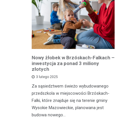
owiatowej
Nowy żłobek w Brzóskach-Falkach –
P
estycja w
inwestycja za ponad 3 miliony
dr
 podróży
złotych
is
pu
3 lutego 2025
inka
Za sąsiedztwem świeżo wybudowanego
Je
wadzącej z
przedszkola w miejscowości Brzóskach-
in
dół Działki
Falki, które znajduje się na terenie gminy
mi
tki.
Wysokie Mazowieckie, planowana jest
bi
budowa nowego…
mo