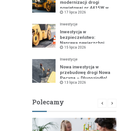
modernizacji drogi
powiatowej nr 4415W w
17 lipca 2026
Leszczydole
Inwestycje
Inwestycja w
bezpieczeństwo:
Naprawa nawierzchni
15 lipca 2026
drogi powiatowej nr
4325W
Inwestycje
Nowa inwestycja w
przebudowę drogi Nowa
Pecyna – Długosiodło!
13 lipca 2026
Polecamy