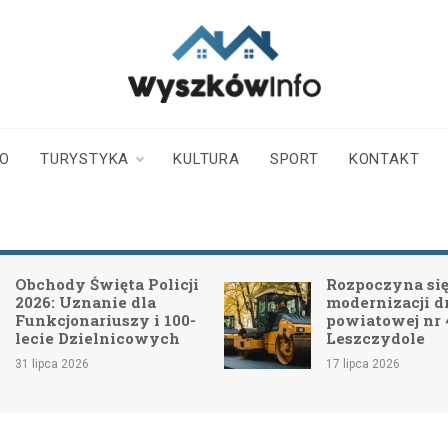
wyszkowinfo.pl
informator z Wyszkowa i
okolic
TO
TURYSTYKA
KULTURA
SPORT
KONTAKT
Obchody Święta Policji
Rozpoczyna się 
2026: Uznanie dla
modernizacji d
Funkcjonariuszy i 100-
powiatowej nr
lecie Dzielnicowych
Leszczydole
31 lipca 2026
17 lipca 2026