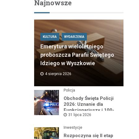
Najnowsze
KULTURA
WYDARZENIA
Emerytura wieloletniego
proboszcza Parafii Świętego
Idziego w Wyszkowie
4 sierpnia 2026
Policja
Obchody Święta Policji
2026: Uznanie dla
Funkcjonariuszy i 100-
31 lipca 2026
lecie Dzielnicowych
Inwestycje
Rozpoczyna się II etap