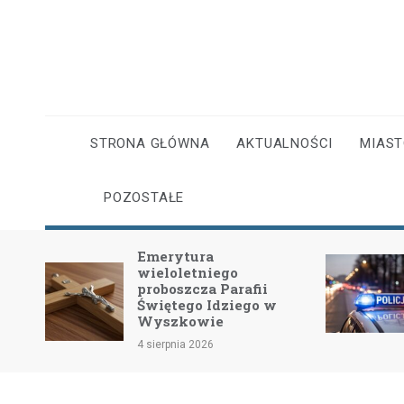
Skip
to
content
STRONA GŁÓWNA
AKTUALNOŚCI
MIAS
POZOSTAŁE
Emerytura
wieloletniego
dość
proboszcza Parafii
Świętego Idziego w
Wyszkowie
4 sierpnia 2026