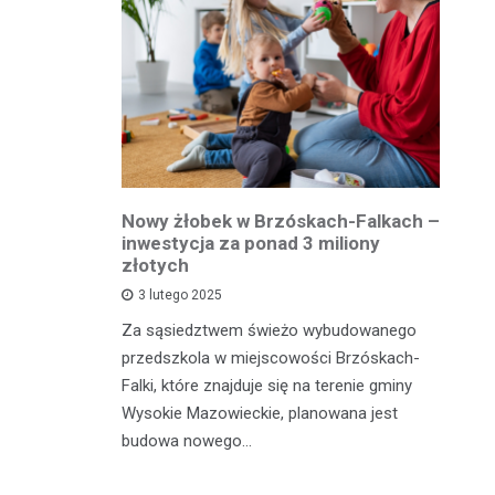
owiatowej
Nowy żłobek w Brzóskach-Falkach –
P
estycja w
inwestycja za ponad 3 miliony
dr
 podróży
złotych
is
pu
3 lutego 2025
inka
Za sąsiedztwem świeżo wybudowanego
Je
wadzącej z
przedszkola w miejscowości Brzóskach-
in
dół Działki
Falki, które znajduje się na terenie gminy
mi
tki.
Wysokie Mazowieckie, planowana jest
bi
budowa nowego…
mo