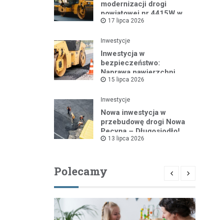
modernizacji drogi
powiatowej nr 4415W w
17 lipca 2026
Leszczydole
Inwestycje
Inwestycja w
bezpieczeństwo:
Naprawa nawierzchni
15 lipca 2026
drogi powiatowej nr
4325W
Inwestycje
Nowa inwestycja w
przebudowę drogi Nowa
Pecyna – Długosiodło!
13 lipca 2026
Polecamy