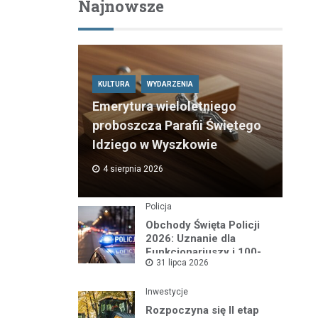
Najnowsze
KULTURA
WYDARZENIA
Emerytura wieloletniego
proboszcza Parafii Świętego
Idziego w Wyszkowie
4 sierpnia 2026
Policja
Obchody Święta Policji
2026: Uznanie dla
Funkcjonariuszy i 100-
31 lipca 2026
lecie Dzielnicowych
Inwestycje
Rozpoczyna się II etap