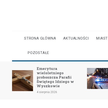
Skip
to
content
STRONA GŁÓWNA
AKTUALNOŚCI
MIAS
POZOSTAŁE
Emerytura
wieloletniego
dość
proboszcza Parafii
Świętego Idziego w
Wyszkowie
4 sierpnia 2026