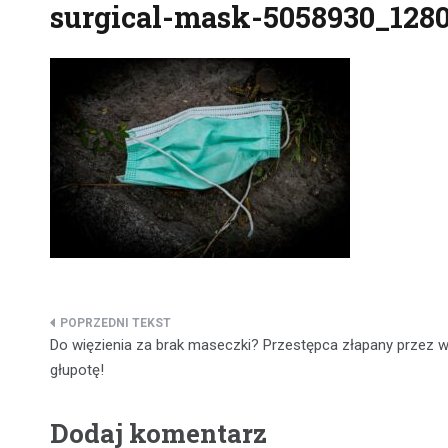
surgical-mask-5058930_128
Nawigacja
Do więzienia za brak maseczki? Przestępca złapany przez 
wpisu
głupotę!
Dodaj komentarz