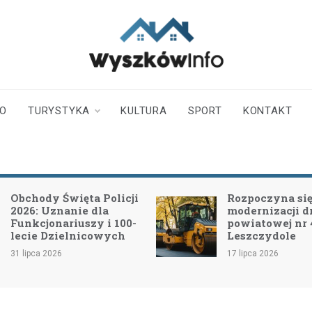
wyszkowinfo.pl
informator z Wyszkowa i
okolic
TO
TURYSTYKA
KULTURA
SPORT
KONTAKT
Obchody Święta Policji
Rozpoczyna się 
2026: Uznanie dla
modernizacji d
Funkcjonariuszy i 100-
powiatowej nr
lecie Dzielnicowych
Leszczydole
31 lipca 2026
17 lipca 2026