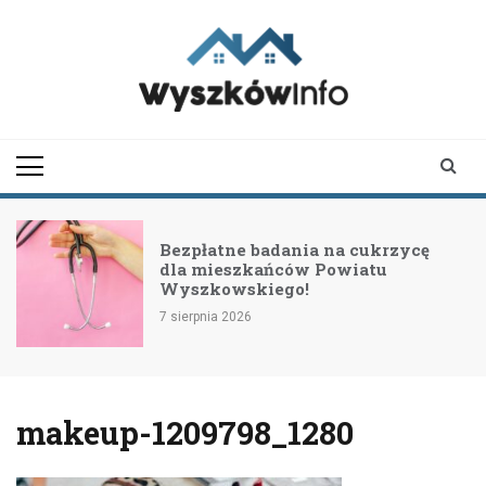
Skip
to
content
wyszkowinfo.pl
informator z Wyszkowa i
okolic
Bezpłatne badania na cukrzycę
dla mieszkańców Powiatu
Wyszkowskiego!
7 sierpnia 2026
makeup-1209798_1280