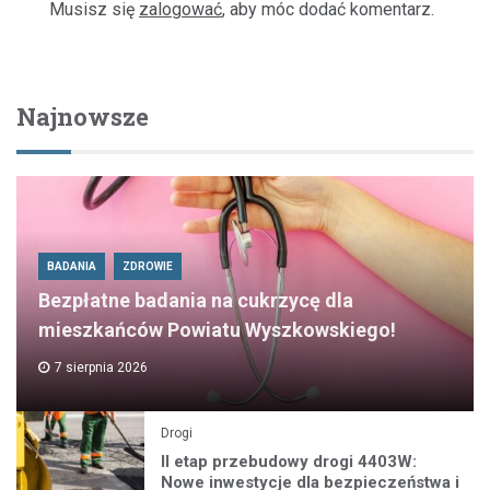
Musisz się
zalogować
, aby móc dodać komentarz.
Najnowsze
BADANIA
ZDROWIE
Bezpłatne badania na cukrzycę dla
mieszkańców Powiatu Wyszkowskiego!
7 sierpnia 2026
Drogi
II etap przebudowy drogi 4403W:
Nowe inwestycje dla bezpieczeństwa i