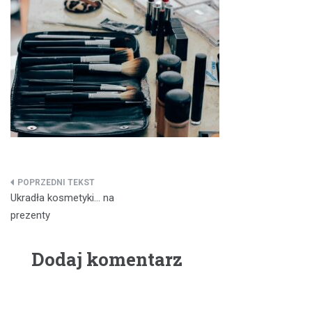
Nawigacja
Ukradła kosmetyki… na
wpisu
prezenty
Dodaj komentarz