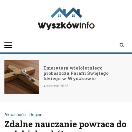
Skip
to
content
wyszkowinfo.pl
informator z Wyszkowa i
okolic
Emerytura wieloletniego
proboszcza Parafii Świętego
Idziego w Wyszkowie
4 sierpnia 2026
Aktualności
,
Region
Zdalne nauczanie powraca do