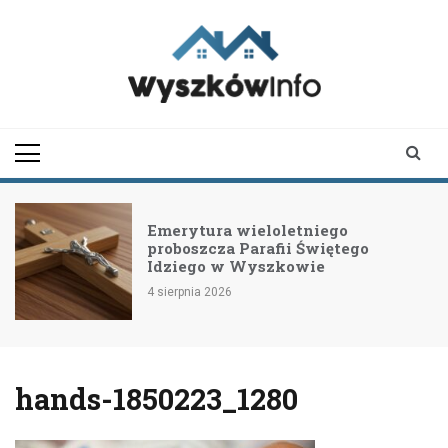
Skip
to
content
wyszkowinfo.pl
informator z Wyszkowa i
okolic
Emerytura wieloletniego
proboszcza Parafii Świętego
Idziego w Wyszkowie
4 sierpnia 2026
hands-1850223_1280