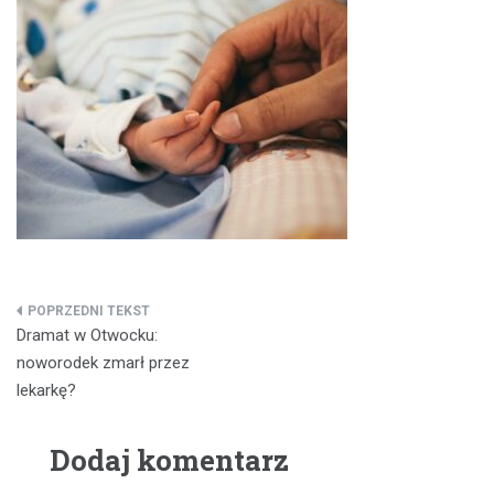
Nawigacja
Dramat w Otwocku:
wpisu
noworodek zmarł przez
lekarkę?
Dodaj komentarz