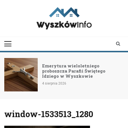
Skip
to
content
wyszkowinfo.pl
informator z Wyszkowa i
okolic
Emerytura wieloletniego
proboszcza Parafii Świętego
Idziego w Wyszkowie
4 sierpnia 2026
window-1533513_1280