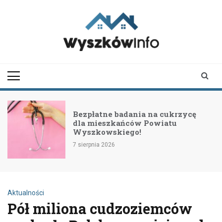
Skip
to
content
wyszkowinfo.pl
informator z Wyszkowa i
okolic
Bezpłatne badania na cukrzycę
dla mieszkańców Powiatu
Wyszkowskiego!
7 sierpnia 2026
Aktualności
Pół miliona cudzoziemców