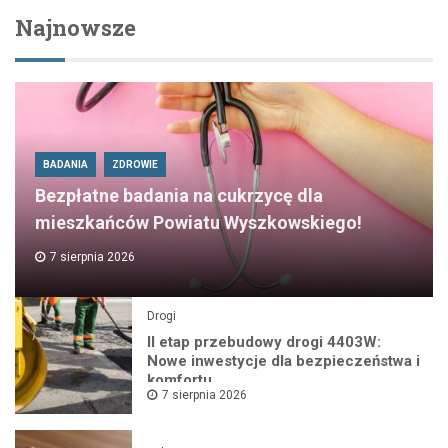
Najnowsze
BADANIA
ZDROWIE
Bezpłatne badania na cukrzycę dla
mieszkańców Powiatu Wyszkowskiego!
7 sierpnia 2026
Drogi
II etap przebudowy drogi 4403W:
Nowe inwestycje dla bezpieczeństwa i
komfortu
7 sierpnia 2026