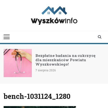
Skip
to
content
wyszkowinfo.pl
informator z Wyszkowa i
okolic
Bezpłatne badania na cukrzycę
dla mieszkańców Powiatu
Wyszkowskiego!
7 sierpnia 2026
bench-1031124_1280