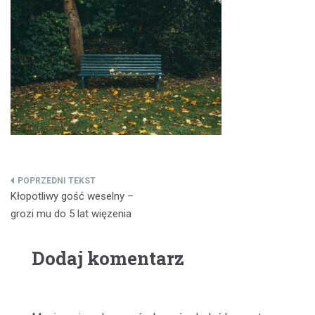
Nawigacja
Kłopotliwy gość weselny –
wpisu
grozi mu do 5 lat więzenia
Dodaj komentarz