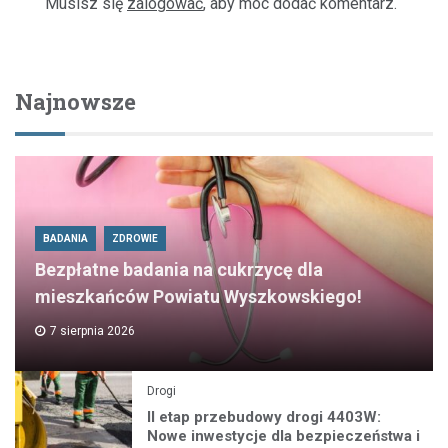
Musisz się
zalogować
, aby móc dodać komentarz.
Najnowsze
BADANIA
ZDROWIE
Bezpłatne badania na cukrzycę dla
mieszkańców Powiatu Wyszkowskiego!
7 sierpnia 2026
Drogi
II etap przebudowy drogi 4403W:
Nowe inwestycje dla bezpieczeństwa i