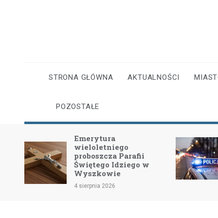
Skip
to
content
STRONA GŁÓWNA
AKTUALNOŚCI
MIAS
POZOSTAŁE
Emerytura
wieloletniego
dość
proboszcza Parafii
Świętego Idziego w
Wyszkowie
4 sierpnia 2026