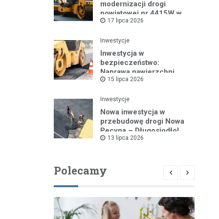
modernizacji drogi
powiatowej nr 4415W w
17 lipca 2026
Leszczydole
Inwestycje
Inwestycja w
bezpieczeństwo:
Naprawa nawierzchni
15 lipca 2026
drogi powiatowej nr
4325W
Inwestycje
Nowa inwestycja w
przebudowę drogi Nowa
Pecyna – Długosiodło!
13 lipca 2026
Polecamy