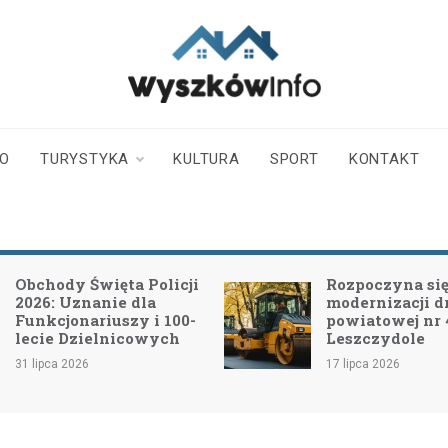
wyszkowinfo.pl
informator z Wyszkowa i
okolic
TO
TURYSTYKA
KULTURA
SPORT
KONTAKT
Obchody Święta Policji
Rozpoczyna się 
2026: Uznanie dla
modernizacji d
Funkcjonariuszy i 100-
powiatowej nr
lecie Dzielnicowych
Leszczydole
31 lipca 2026
17 lipca 2026