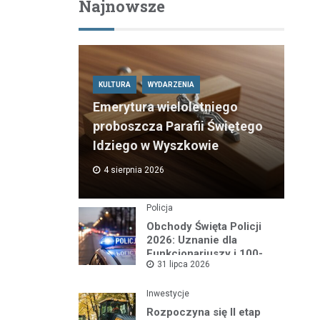
Najnowsze
KULTURA
WYDARZENIA
Emerytura wieloletniego
proboszcza Parafii Świętego
Idziego w Wyszkowie
4 sierpnia 2026
Policja
Obchody Święta Policji
2026: Uznanie dla
Funkcjonariuszy i 100-
31 lipca 2026
lecie Dzielnicowych
Inwestycje
Rozpoczyna się II etap