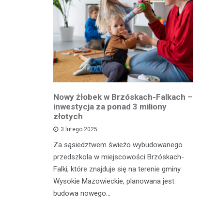
owiatowej
Nowy żłobek w Brzóskach-Falkach –
P
estycja w
inwestycja za ponad 3 miliony
dr
 podróży
złotych
is
pu
3 lutego 2025
inka
Za sąsiedztwem świeżo wybudowanego
Je
wadzącej z
przedszkola w miejscowości Brzóskach-
in
dół Działki
Falki, które znajduje się na terenie gminy
mi
tki.
Wysokie Mazowieckie, planowana jest
bi
budowa nowego…
mo