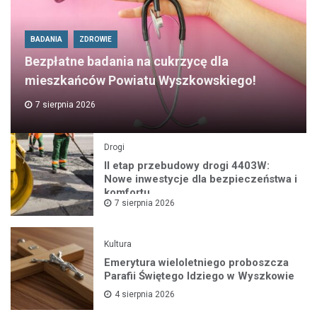
BADANIA
ZDROWIE
Bezpłatne badania na cukrzycę dla
mieszkańców Powiatu Wyszkowskiego!
7 sierpnia 2026
Drogi
II etap przebudowy drogi 4403W:
Nowe inwestycje dla bezpieczeństwa i
komfortu
7 sierpnia 2026
Kultura
Emerytura wieloletniego proboszcza
Parafii Świętego Idziego w Wyszkowie
4 sierpnia 2026