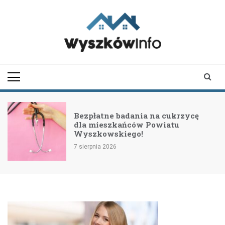
Skip
to
content
wyszkowinfo.pl
informator z Wyszkowa i
okolic
Bezpłatne badania na cukrzycę
dla mieszkańców Powiatu
Wyszkowskiego!
7 sierpnia 2026