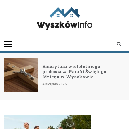
Skip
to
content
wyszkowinfo.pl
informator z Wyszkowa i
okolic
Emerytura wieloletniego
proboszcza Parafii Świętego
Idziego w Wyszkowie
4 sierpnia 2026