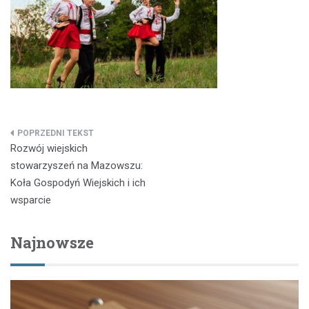
Nawigacja
Rozwój wiejskich
wpisu
stowarzyszeń na Mazowszu:
Koła Gospodyń Wiejskich i ich
wsparcie
Najnowsze