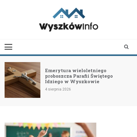
Skip
to
content
wyszkowinfo.pl
informator z Wyszkowa i
okolic
Emerytura wieloletniego
proboszcza Parafii Świętego
Idziego w Wyszkowie
4 sierpnia 2026