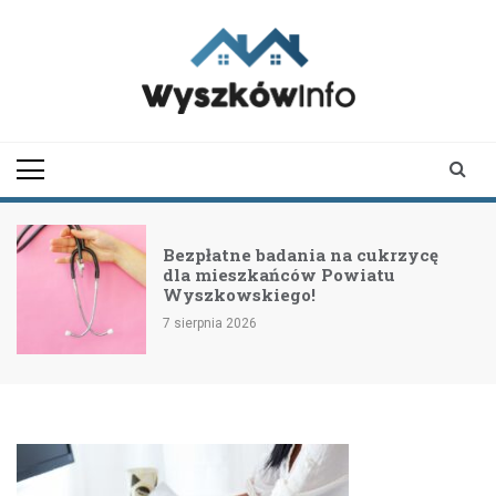
Skip
to
content
wyszkowinfo.pl
informator z Wyszkowa i
okolic
Bezpłatne badania na cukrzycę
dla mieszkańców Powiatu
Wyszkowskiego!
7 sierpnia 2026