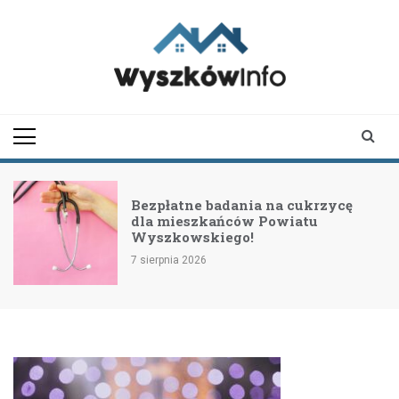
Skip
to
content
wyszkowinfo.pl
informator z Wyszkowa i
okolic
Bezpłatne badania na cukrzycę
dla mieszkańców Powiatu
Wyszkowskiego!
7 sierpnia 2026