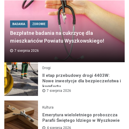
BADANIA
ZDROWIE
Bezpłatne badania na cukrzycę dla
mieszkańców Powiatu Wyszkowskiego!
7 sierpnia 2026
Drogi
II etap przebudowy drogi 4403W:
Nowe inwestycje dla bezpieczeństwa i
komfortu
7 sierpnia 2026
Kultura
Emerytura wieloletniego proboszcza
Parafii Świętego Idziego w Wyszkowie
4 sierpnia 2026