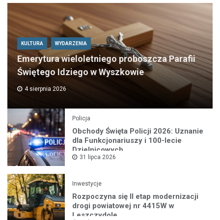
KULTURA
WYDARZENIA
Emerytura wieloletniego proboszcza Parafii
Świętego Idziego w Wyszkowie
4 sierpnia 2026
Policja
Obchody Święta Policji 2026: Uznanie
dla Funkcjonariuszy i 100-lecie
Dzielnicowych
31 lipca 2026
Inwestycje
Rozpoczyna się II etap modernizacji
drogi powiatowej nr 4415W w
Leszczydole