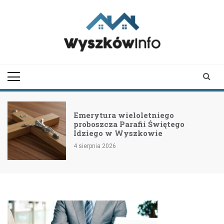
Skip
to
content
wyszkowinfo.pl
informator z Wyszkowa i
okolic
Emerytura wieloletniego
proboszcza Parafii Świętego
Idziego w Wyszkowie
4 sierpnia 2026