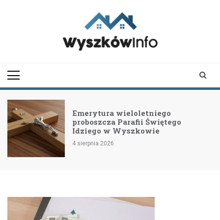
Skip
to
content
wyszkowinfo.pl
informator z Wyszkowa i
okolic
Emerytura wieloletniego
proboszcza Parafii Świętego
Idziego w Wyszkowie
4 sierpnia 2026