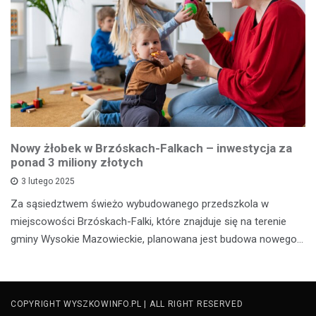
Nowy żłobek w Brzóskach-Falkach – inwestycja za
ponad 3 miliony złotych
3 lutego 2025
Za sąsiedztwem świeżo wybudowanego przedszkola w
miejscowości Brzóskach-Falki, które znajduje się na terenie
gminy Wysokie Mazowieckie, planowana jest budowa nowego…
COPYRIGHT WYSZKOWINFO.PL | ALL RIGHT RESERVED