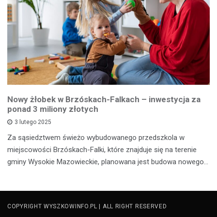
Nowy żłobek w Brzóskach-Falkach – inwestycja za
ponad 3 miliony złotych
3 lutego 2025
Za sąsiedztwem świeżo wybudowanego przedszkola w
miejscowości Brzóskach-Falki, które znajduje się na terenie
gminy Wysokie Mazowieckie, planowana jest budowa nowego…
COPYRIGHT WYSZKOWINFO.PL | ALL RIGHT RESERVED