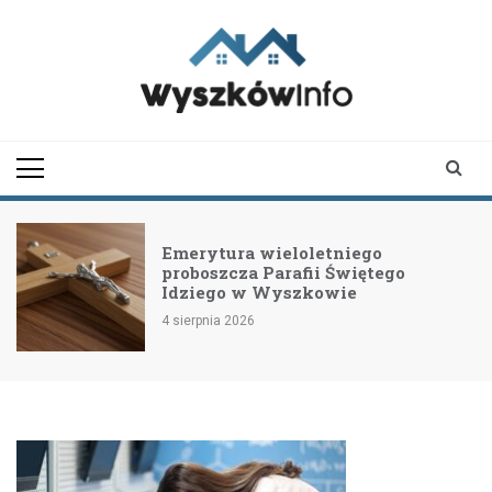
Skip
to
content
wyszkowinfo.pl
informator z Wyszkowa i
okolic
Emerytura wieloletniego
proboszcza Parafii Świętego
Idziego w Wyszkowie
4 sierpnia 2026