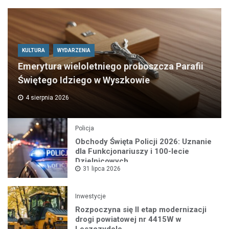
KULTURA
WYDARZENIA
Emerytura wieloletniego proboszcza Parafii
Świętego Idziego w Wyszkowie
4 sierpnia 2026
Policja
Obchody Święta Policji 2026: Uznanie
dla Funkcjonariuszy i 100-lecie
Dzielnicowych
31 lipca 2026
Inwestycje
Rozpoczyna się II etap modernizacji
drogi powiatowej nr 4415W w
Leszczydole